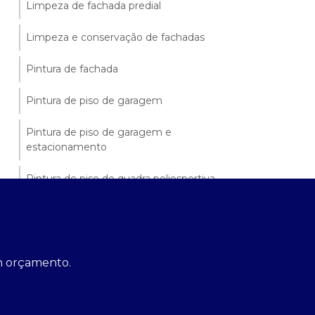
Limpeza de fachada predial
Limpeza e conservação de fachadas
Pintura de fachada
Pintura de piso de garagem
Pintura de piso de garagem e
estacionamento
Pintura de piso de quadra poliesportiva
Pintura e restauração de fachadas
Pintura em condomínio
um orçamento.
Pintura externa de prédios
Pintura fachada externa