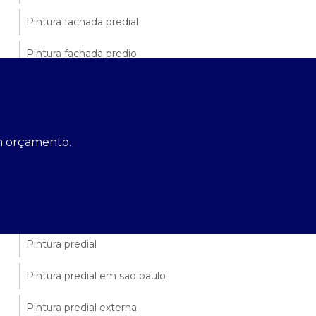
Pintura fachada predial
Pintura fachada predio
Pintura galpão industrial
Pintura impermeabilizante para fachadas
um orçamento.
Pintura para escola de educação infantil
Pintura para galpão
Pintura para hospital
Pintura predial
Pintura predial em sao paulo
Pintura predial externa