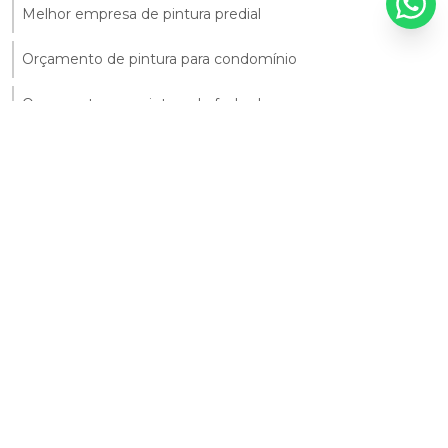
Melhor empresa de pintura predial
Orçamento de pintura para condomínio
Orçamento para pintura de fachada
Orçamento para pintura de prédio
Orçamento pintura predial
Pintura comercial
Pintura Comercial e Corporativa
Pintura de alto padrão
Pintura de edifício
Pintura de edifício comercial