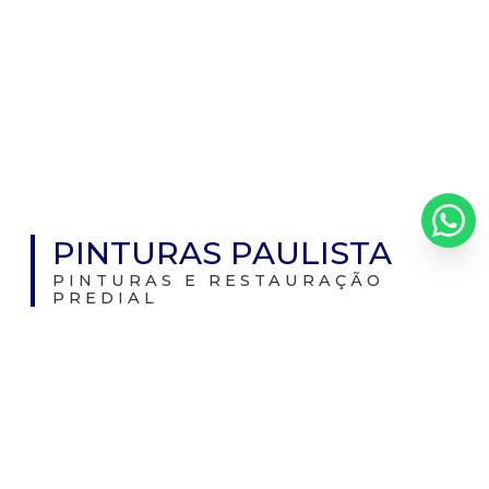
PINTURAS PAULISTA
PINTURAS E RESTAURAÇÃO
PREDIAL
Há mais de 20 anos, dedicamos o nosso trabalho
à pintura e restauração predial, sempre com o
compromisso de transformar e preservar
edifícios. Fundada em 2002, nossa empresa
nasceu com o propósito de oferecer serviços
que oferecessem o máximo de qualidade e