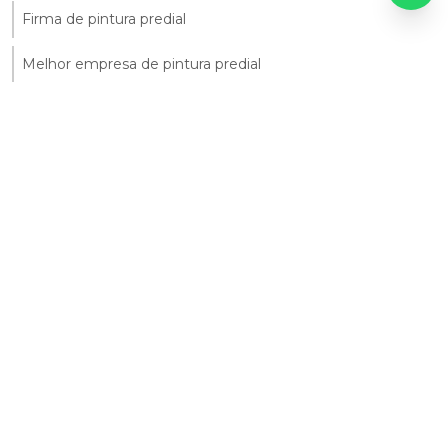
Firma de pintura predial
Melhor empresa de pintura predial
Orçamento de pintura para condomínio
Orçamento para pintura de fachada
Orçamento para pintura de prédio
Orçamento pintura predial
Pintura comercial
Pintura Comercial e Corporativa
Pintura de alto padrão
Pintura de edifício